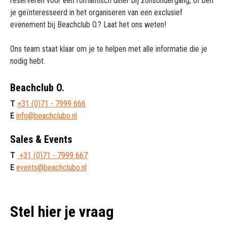
reserveren voor een romantisch diner bij zonsondergang, of ben
je geïnteresseerd in het organiseren van een exclusief
evenement bij Beachclub O.? Laat het ons weten!
Ons team staat klaar om je te helpen met alle informatie die je
nodig hebt.
Beachclub O.
T
+31 (0)71 - 7999 666
E
info@beachclubo.nl
Sales & Events
T
+31 (0)71 - 7999 667
E
events@beachclubo.nl
Stel hier je vraag